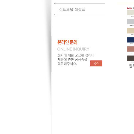
쉬트패널 색상표
알루