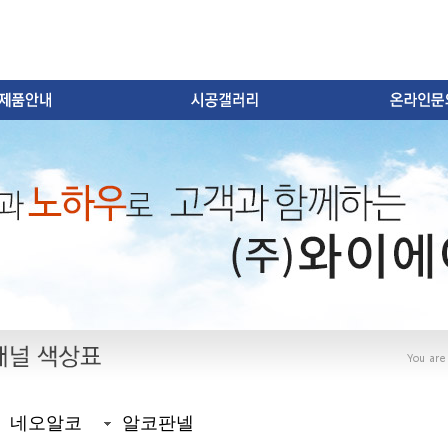
You are 
네오알코
알코판넬